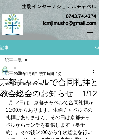
生駒インターナショナルチャペル
0743.74.4274
icmjimusho@gmail.com
記事
記事一覧
IIC
記事一覧
2025年1月8日
読了時間: 1分
京都チャペルで合同礼拝と
chapel announcement
教会総会のお知らせ 1/12
1月12日は、京都チャペルで合同礼拝が
11:00からあります。生駒チャペルでの
礼拝はありません。その日は京都チャ
ペルからランチを提供します（要予
約）。その後14:00から年次総会を行い