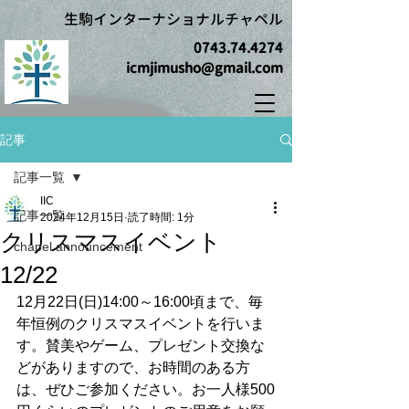
生駒インターナショナルチャペル
0743.74.4274
icmjimusho@gmail.com
記事
記事一覧
IIC
記事一覧
2024年12月15日
読了時間: 1分
クリスマスイベント
chapel announcement
12/22
12月22日(日)14:00～16:00頃まで、毎
年恒例のクリスマスイベントを行いま
す。賛美やゲーム、プレゼント交換な
どがありますので、お時間のある方
は、ぜひご参加ください。お一人様500